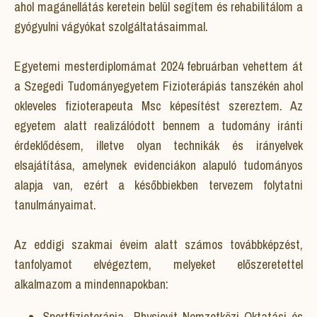
ahol magánellátás keretein belül segítem és rehabilitálom a
gyógyulni vágyókat szolgáltatásaimmal.
Egyetemi mesterdiplomámat 2024 februárban vehettem át
a Szegedi Tudományegyetem Fizioterápiás tanszékén ahol
okleveles fizioterapeuta Msc képesítést szereztem. Az
egyetem alatt realizálódott bennem a tudomány iránti
érdeklődésem, illetve olyan technikák és irányelvek
elsajátítása, amelynek evidenciákon alapuló tudományos
alapja van, ezért a későbbiekben tervezem folytatni
tanulmányaimat.
Az eddigi szakmai éveim alatt számos továbbképzést,
tanfolyamot elvégeztem, melyeket előszeretettel
alkalmazom a mindennapokban:
Sportfizioterápia- Physiovit Nemzetközi Oktatási és