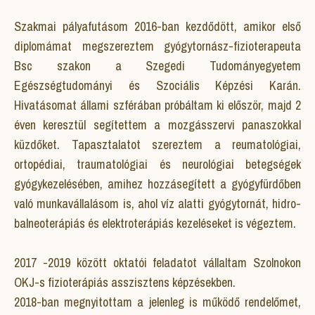
Szakmai pályafutásom 2016-ban kezdődött, amikor első
diplomámat megszereztem gyógytornász-fizioterapeuta
Bsc szakon a Szegedi Tudományegyetem
Egészségtudományi és Szociális Képzési Karán.
Hivatásomat állami szférában próbáltam ki először, majd 2
éven keresztül segítettem a mozgásszervi panaszokkal
küzdőket. Tapasztalatot szereztem a reumatológiai,
ortopédiai, traumatológiai és neurológiai betegségek
gyógykezelésében, amihez hozzásegített a gyógyfürdőben
való munkavállalásom is, ahol víz alatti gyógytornát, hidro-
balneoterápiás és elektroterápiás kezeléseket is végeztem.
2017 -2019 között oktatói feladatot vállaltam Szolnokon
OKJ-s fizioterápiás asszisztens képzésekben.
2018-ban megnyitottam a jelenleg is működő rendelőmet,